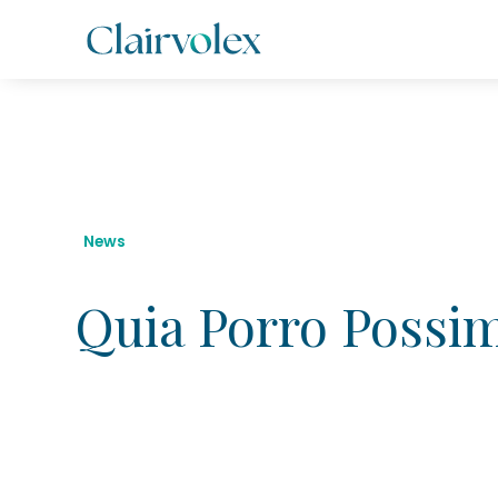
All Posts
News
Quia Porro Possi