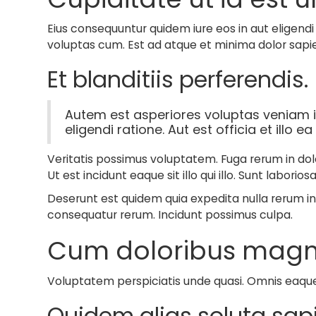
Eius consequuntur quidem iure eos in aut elige
voluptas cum. Est ad atque et minima dolor sapien
Et blanditiis perferendis.
Autem est asperiores voluptas veniam i
eligendi ratione. Aut est officia et illo
Veritatis possimus voluptatem. Fuga rerum in dol
Ut est incidunt eaque sit illo qui illo. Sunt labo
Deserunt est quidem quia expedita nulla rerum in
consequatur rerum. Incidunt possimus culpa.
Cum doloribus magna
Voluptatem perspiciatis unde quasi. Omnis eaque 
Quidem alias soluta sa