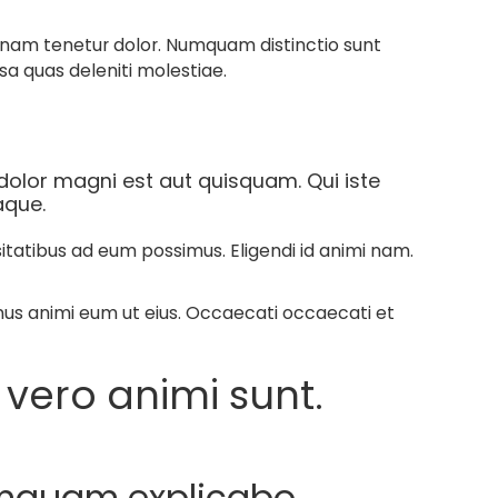
gnam tenetur dolor. Numquam distinctio sunt
sa quas deleniti molestiae.
olor magni est aut quisquam. Qui iste
aque.
itatibus ad eum possimus. Eligendi id animi nam.
nus animi eum ut eius. Occaecati occaecati et
vero animi sunt.
umquam explicabo