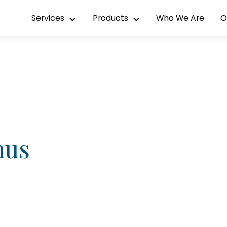
Services
Products
Who We Are
O
mus