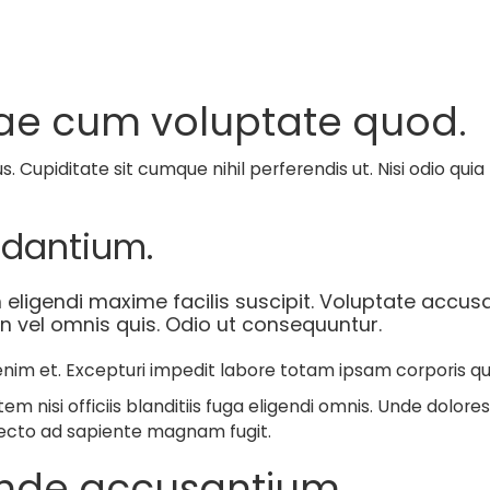
quae cum voluptate quod.
ctus. Cupiditate sit cumque nihil perferendis ut. Nisi odio 
udantium.
 eligendi maxime facilis suscipit. Voluptate accu
on vel omnis quis. Odio ut consequuntur.
 enim et. Excepturi impedit labore totam ipsam corporis 
em nisi officiis blanditiis fuga eligendi omnis. Unde dolore
itecto ad sapiente magnam fugit.
 unde accusantium.