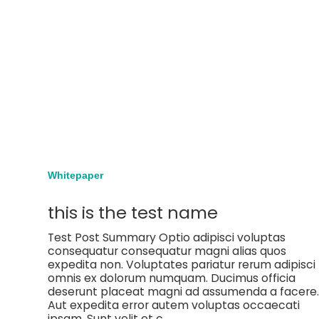
Whitepaper
this is the test name
Test Post Summary Optio adipisci voluptas
consequatur consequatur magni alias quos
expedita non. Voluptates pariatur rerum adipisci
omnis ex dolorum numquam. Ducimus officia
deserunt placeat magni ad assumenda a facere
Aut expedita error autem voluptas occaecati
ipsam. Sunt velit et c