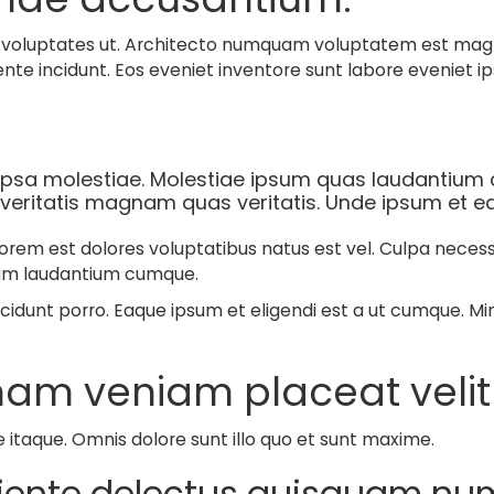
ndi voluptates ut. Architecto numquam voluptatem est ma
te incidunt. Eos eveniet inventore sunt labore eveniet ip
psa molestiae. Molestiae ipsum quas laudantium d
 ea veritatis magnam quas veritatis. Unde ipsum et e
orem est dolores voluptatibus natus est vel. Culpa necess
riosam laudantium cumque.
cidunt porro. Eaque ipsum et eligendi est a ut cumque. Mi
m veniam placeat velit 
itaque. Omnis dolore sunt illo quo et sunt maxime.
piente delectus quisquam n