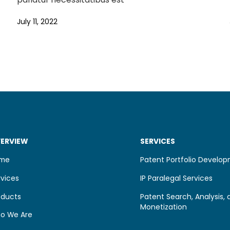
July 11, 2022
ERVIEW
SERVICES
me
Patent Portfolio Develo
rvices
IP Paralegal Services
oducts
Patent Search, Analysis, 
Monetization
o We Are