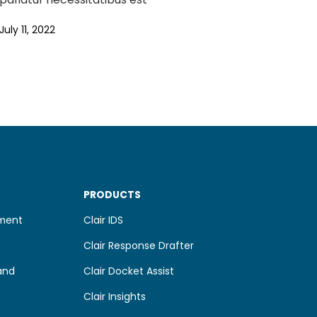
July 11, 2022
PRODUCTS
pment
Clair IDS
Clair Response Drafter
and
Clair Docket Assist
Clair Insights